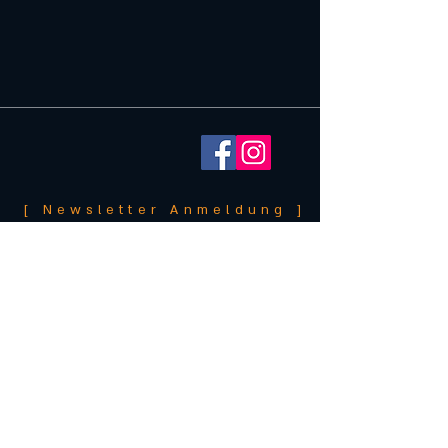
[ Newsletter Anmeldung ]
Aktuelles zu Kursterminen &
verfügbaren Unikaten!
Ich willige ein, dass mich Messerschmiede Hangler
per E-Mail über die von ihr angebotenen Produkte
und Neuigkeiten informiert. Meine Daten werden
ausschließlich zu diesem Zweck genutzt. Ich kann
die Einwilligung jederzeit per E-Mail an
info@messerschmiede-hangler.at, per Brief an
Messerschmiede Hangler, Gratwein-Au 62, 8112
Gratwein oder durch Nutzung des in den E-Mails
enthaltenen Abmeldelinks widerrufen. Es gilt die