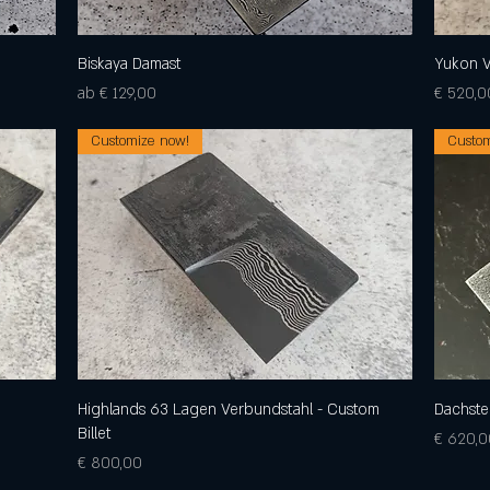
Biskaya Damast
Schnellansicht
Yukon V
Sale-Preis
Preis
ab
€ 129,00
€ 520,0
Customize now!
Custom
Highlands 63 Lagen Verbundstahl - Custom
Schnellansicht
Dachste
Billet
Preis
€ 620,0
Preis
€ 800,00