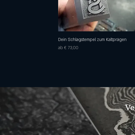
Dein Schlagstempel zum Kaltprägen
Schnellansicht
Sale-Preis
ab
€ 73,00
Ve