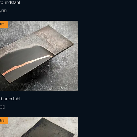
erbundstahl
Schnellansicht
is
4,00
tra
erbundstahl
Schnellansicht
is
,00
tra