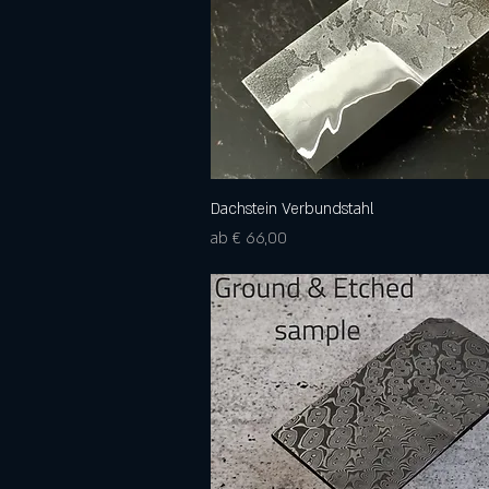
Dachstein Verbundstahl
Schnellansicht
Sale-Preis
ab
€ 66,00