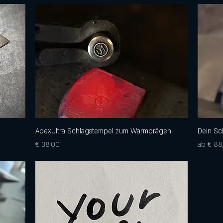
ApexUltra Schlagstempel zum Warmprägen
Schnellansicht
Dein S
Preis
Sale-Pre
€ 38,00
ab
€ 88