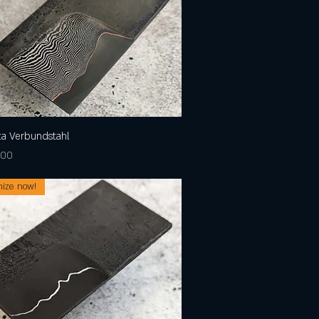
a Verbundstahl
Schnellansicht
is
,00
ize now!