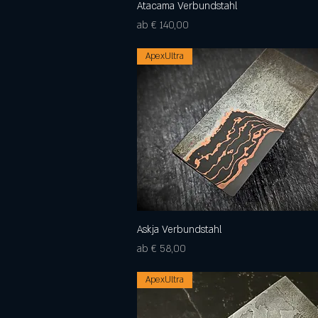
Atacama Verbundstahl
Schnellansicht
Sale-Preis
ab
€ 140,00
ApexUltra
Askja Verbundstahl
Schnellansicht
Sale-Preis
ab
€ 58,00
ApexUltra