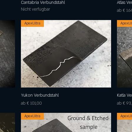
Cantabria Verbundstahl
Schnellansicht
Atlas V
Nicht verfügbar
Sale-Pre
ab
€ 16
ApexUltra
ApexUl
Yukon Verbundstahl
Schnellansicht
Katla V
Sale-Preis
Sale-Pre
ab
€ 101,00
ab
€ 93
ApexUltra
ApexUl