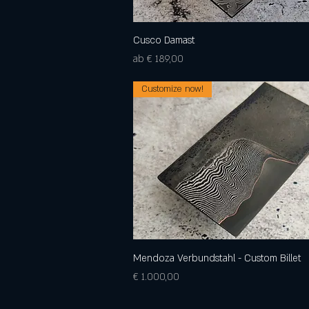
Cusco Damast
Schnellansicht
Sale-Preis
ab
€ 189,00
Customize now!
Mendoza Verbundstahl - Custom Billet
Schnellansicht
Preis
€ 1.000,00