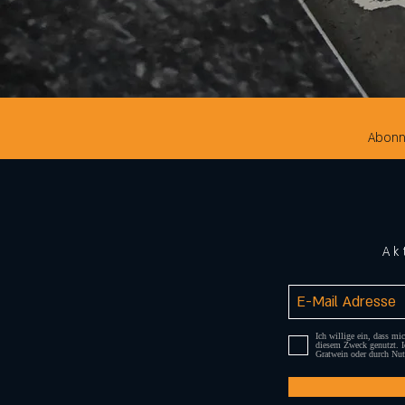
Abonni
Ak
Ich willige ein, dass m
diesem Zweck genutzt. I
Gratwein oder durch Nut