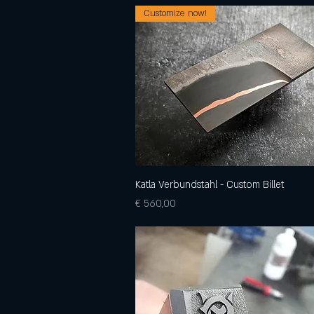
Customize now!
Katla Verbundstahl - Custom Billet
Schnellansicht
Preis
€ 560,00