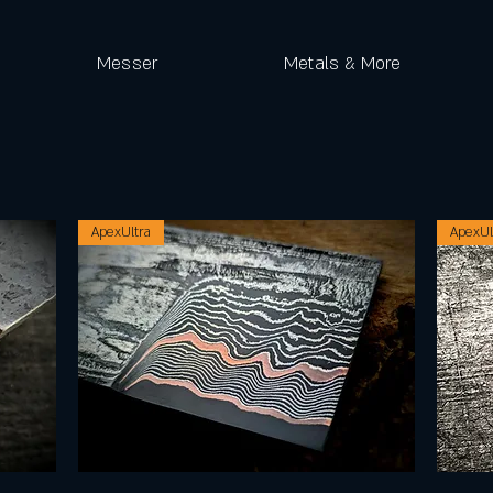
Messer
Metals & More
ApexUltra
ApexUl