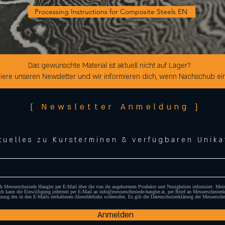
Processing Instructions for Composite Steels EN
Das gewünschte Material ist aktuell nicht auf Lager?
ere unseren Newsletter und wir informieren dich, wenn Nachschub eintr
[ Newsletter Anmeldung ]
tuelles zu Kursterminen & verfügbaren Unika
ich Messerschmiede Hangler per E-Mail über die von ihr angebotenen Produkte und Neuigkeiten informiert. Mei
ch kann die Einwilligung jederzeit per E-Mail an info@messerschmiede-hangler.at, per Brief an Messerschmie
zung des in den E-Mails enthaltenen Abmeldelinks widerrufen. Es gilt die Datenschutzerklärung der Messersch
Anmelden