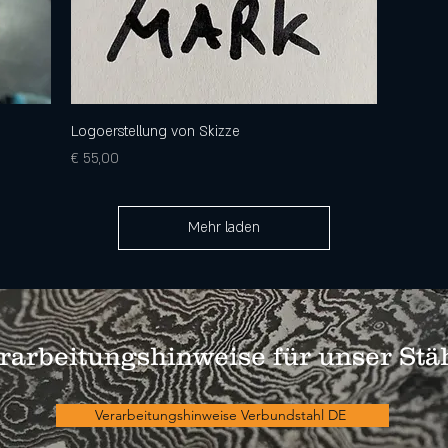
Logoerstellung von Skizze
Schnellansicht
Preis
€ 55,00
Mehr laden
rarbeitungshinweise für unser Stä
Verarbeitungshinweise Verbundstahl DE