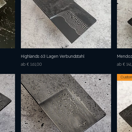
Highlands 63 Lagen Verbundstahl
Schnellansicht
Mendoz
Sale-Preis
Sale-Pre
ab
€ 161,00
ab
€ 141
Custom