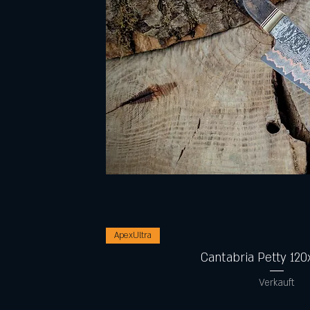
Schnellansicht
ApexUltra
Cantabria Petty 12
Verkauft