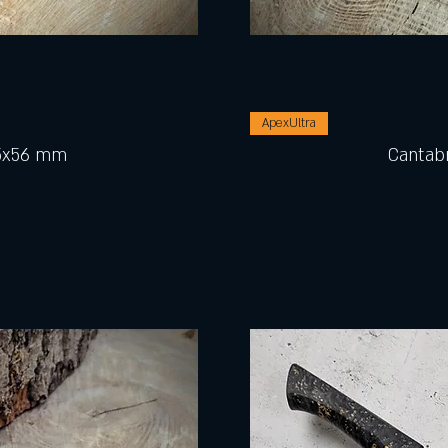
ApexUltra
15x56 mm
Cantab