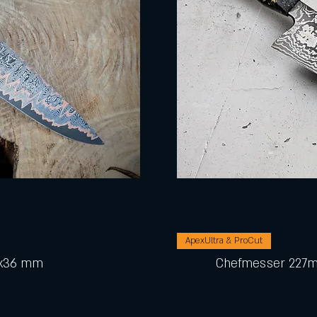
ApexUltra & ProCut
0x36 mm
Chefmesser 227m