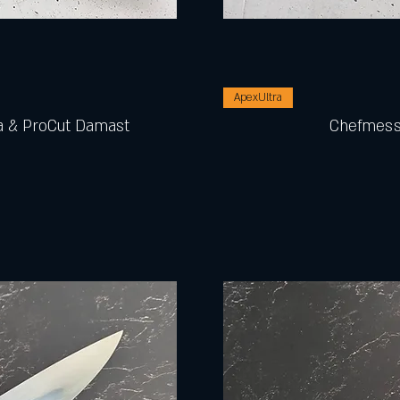
ApexUltra
 & ProCut Damast
Chefmess