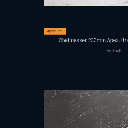
Schnellansicht
ApexUltra
Chefmesser 230mm ApexUltra
Verkauft