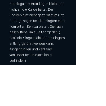
Schnittgut am Brett liegen bleibt und
nicht an die Klinge haftet. Der
Hohlkehle ist nicht ganz bis zum Griff
durchgezogen um den Fingern mehr
Komfort am Kehl zu bieten. Die flach
geschliffene linke Seit sorgt dafür,
dass die Klinge leicht an den Fingern
entlang geführt werden kann.
Klingenrücken und Kehl sind
verrundet um Druckstellen zu
verhindern.