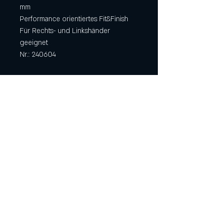
mm
Performance orientiertes Fit&Finish
Für Rechts- und Linkshänder
geeignet
Nr.: 240604
[ Newsletter Anmeldung ]
Aktuelles zu Kursterminen &
verfügbaren Unikaten!
Ich willige ein, dass mich Messerschmiede Hangler
per E-Mail über die von ihr angebotenen Produkte