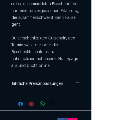
selbst geschmiedeten Flaschenöffner
und einer unvergesslichen Erfahrung,
die zusammenschweißt, nach Hause
geht.
Du verschenkst den Gutschein, den
Termin wählt der oder die
Beschenkte später ganz
unkompliziert auf unserer Homepage
aus und bucht online.
Jährliche Preisanpassungen
Auch wir müssen unsere Preise jährlich
an die Inflation und Kostenentwicklung
anpassen. Diese Anpassung findet jedes
Jahr im März statt. Wir empfehlen
Wertgutscheine möglichst vor März zu
buchen, um eine Preisdifferenz zu