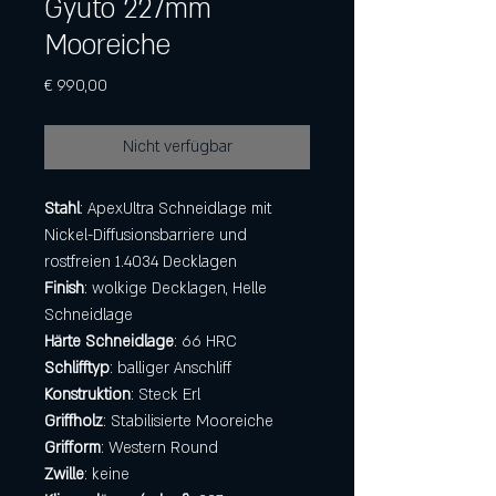
Gyuto 227mm
Mooreiche
Preis
€ 990,00
Nicht verfügbar
Stahl
: ApexUltra Schneidlage mit
Nickel-Diffusionsbarriere und
rostfreien 1.4034 Decklagen
Finish
: wolkige Decklagen, Helle
Schneidlage
Härte Schneidlage
: 66 HRC
Schlifftyp
: balliger Anschliff
Konstruktion
: Steck Erl
Griffholz
: Stabilisierte Mooreiche
Grifform
: Western Round
Zwille
: keine